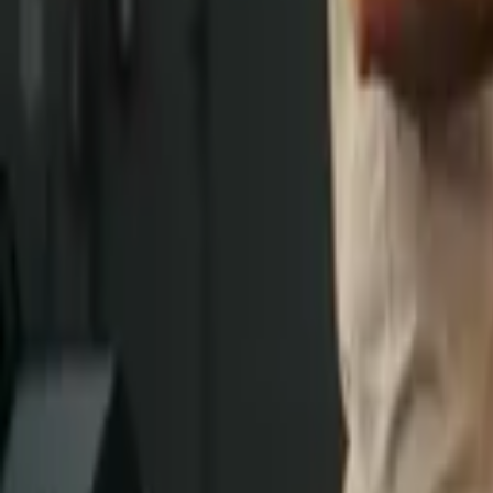
Kairam Cabral
Palestras
Treinamentos
Sobre
Conteúdo
Solicitar proposta